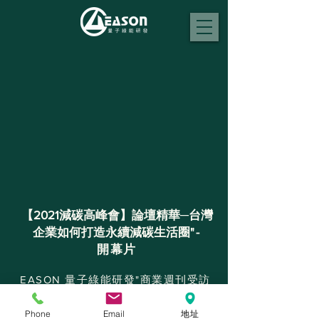
【2021減碳高峰會】論壇精華─台灣
企業如何打造永續減碳生活圈
"-
開幕片
EASON 量子綠能研發"商業週刊受訪
影片為【2021減碳高峰會】首映片
報導創始人王正雄董事長,三十年來,
Phone
Email
地址