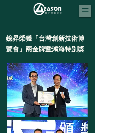
鐿昇榮獲「台灣創新技術博
覽會」兩金牌暨鴻海特別獎